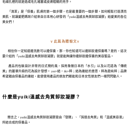
毛細孔裡的就是造成毛孔堵塞或皮膚粗糙的兇手。
「清潔」是「保養」肌膚的第一個步驟，也是最重要的一個步驟。
如何輕鬆打造漂亮
美肌，就讓愛肥媽咪介紹來自日本用心研發的「yuiki溫感去角質卸妝凝膠」給愛美的各位
美女們！
ⅴ此篇為體驗文ν
相信你一定知道邊洗臉可以邊保養，那，你也知道可以邊卸妝邊保養嗎？是的，這次
要介紹的「yuiki溫感去角質卸妝凝膠」就是能夠讓你邊卸妝邊保養的美容聖品。
產品的包裝設計非常的日式簡約風，採用象徵日本的「水引」以及以花語為「傳統
美」的蓮華升麻的花為設計發想。 yui=結，iki=粹；結為連結的意思，粹為是純粹；品牌
希望藉由保養品的連結，能使使用產品的朋友們都能和日本女性朋友們一樣閃閃動人。
什麼是yuiki溫感去角質卸妝凝膠？
簡言之，yuiki溫感去角質卸妝凝膠是由「發酵」、「蒟蒻去角質」和「溫感美容液」
所結合成的保養品。