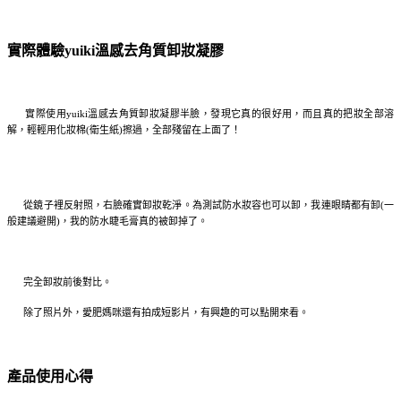
實際體驗yuiki溫感去角質卸妝凝膠
實際使用yuiki溫感去角質卸妝凝膠半臉，發現它真的很好用，而且真的把妝全部溶
解，輕輕用化妝棉(衛生紙)擦過，全部殘留在上面了！
從鏡子裡反射照，右臉確實卸妝乾淨。為測試防水妝容也可以卸，我連眼睛都有卸(一
般建議避開)，我的防水睫毛膏真的被卸掉了。
完全卸妝前後對比。
除了照片外，愛肥媽咪還有拍成短影片，有興趣的可以點開來看。
產品使用心得