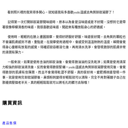
看到照片裡的我笑得多開心，就知道我有多喜歡yuiki溫感去角質卸妝凝膠了！
記得第一次打開卸妝凝膠聞味道時，原本以為會是沒味道或是不好聞，沒想到它是帶
著很像檸檬清香的味道，我很喜歡這味道，聞起來有種放鬆身心的舒適感。
使用時，輕輕的在臉上畫圓按摩，覺得好舒服好舒服。味道很好聞，去角質的顆粒也
不會讓肌膚感到不適，重點是，在按摩使用過程中，會感受到溫溫熱熱的溫度，瞬間會覺
得身心靈都有放鬆的感覺。待確認妝容都溶化後，再用清水洗淨，會發現臉部的肌膚非常
的滑潤有彈力。
一般來說，如果是使用含油的卸妝油後，會覺得臉油油的沒洗乾淨；如果是使用清潔
力較強的卸妝油清洗後，反而會覺得臉很緊繃。yuiki溫感去角質卸妝凝膠使用完後，會覺
得臉部的肌膚有些彈潤，而且不會覺得乾澀不舒服，真的很好用。愛肥媽咪還發現一件
事，就是使用完卸妝凝膠後，鼻頭粉刺變得好輕鬆就可以清除，完全不用對著鏡子自己在
那邊擠壓個老半天，真的輕輕鬆鬆就可以將毛孔的髒污去除哦！
購買資訊
產品售價