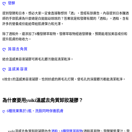
ღ
發酵
提到發酵和日本，想必大家一定會直接聯想到「酒」。曾經有部廣告，內容提到日本釀酒
師的手部肌膚為什麼總是白拋拋幼咪咪的？答案就是和發酵有關的「酒粕」。酒粕，含有
許多的營養成份能給帶給肌膚彈力和光澤。
除了酒粕外，還添加了8種發酵萃取物。發酵萃取物經過發酵後，預期能增加美容成份和
提升肌膚的吸收力。
ღ
蒟蒻去角質
結合溫感美容液凝膠可將毛孔髒污徹底清潔乾淨。
ღ
溫感美容液
6效合1的溫感美容液凝膠，恰到好處的將毛孔打開，使毛孔的深層髒污都能清潔乾淨。
為什麼要用yuiki溫感去角質卸妝凝膠？
ღ
6種效果集於1瓶，洗臉同時保養肌膚
yuiki溫感去角質卸妝凝膠內含
酒粕
、
8種發酵萃取物
(酒粕萃取物、發酵葡萄果汁、發