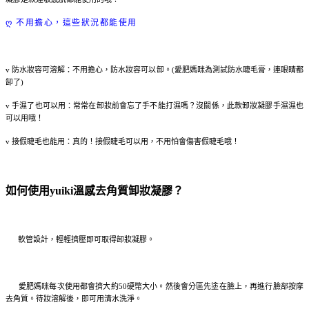
ღ 不用擔心，這些狀況都能使用
v 防水妝容可溶解：不用擔心，防水妝容可以卸。(愛肥媽咪為測試防水睫毛膏，連眼睛都
卸了)
v 手濕了也可以用：常常在卸妝前會忘了手不能打濕嗎？沒關係，此款卸妝凝膠手濕濕也
可以用哦！
v 接假睫毛也能用：真的！接假睫毛可以用，不用怕會傷害假睫毛哦！
如何使用yuiki溫感去角質卸妝凝膠？
軟管設計，輕輕擠壓即可取得卸妝凝膠。
愛肥媽咪每次使用都會擠大約50硬幣大小。然後會分區先塗在臉上，再進行臉部按摩
去角質。待妝溶解後，即可用清水洗淨。