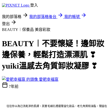
登入
我的部落格
我的部落格後台
我的帳號
登出
BEAUTY︱保養品
美容彩妝
BEAUTY︱不要懷疑！邊卸妝
邊保養，輕鬆打造漂漂肌 ❣
yuiki溫感去角質卸妝凝膠 ❣
愛肥幸福窩
7年前
往往你以為已洗乾淨的肌膚，其實毛細孔裡還殘留化妝品、老化角質和油脂，殘留在