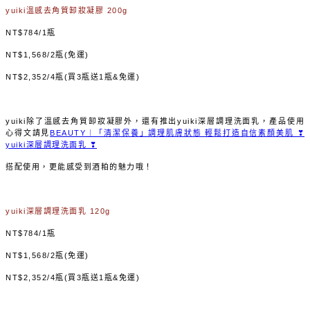
yuiki溫感去角質卸妝凝膠 200g
NT$784/1瓶
NT$1,568/2瓶(免運)
NT$2,352/4瓶(買3瓶送1瓶&免運)
yuiki除了溫感去角質卸妝凝膠外，還有推出yuiki深層調理洗面乳，產品使用
心得文請見
BEAUTY︱「清潔保養」調理肌膚狀態 輕鬆打造自信素顏美肌 ❣
yuiki深層調理洗面乳 ❣
搭配使用，更能感受到酒粕的魅力哦！
yuiki深層調理洗面乳 120g
NT$784/1瓶
NT$1,568/2瓶(免運)
NT$2,352/4瓶(買3瓶送1瓶&免運)