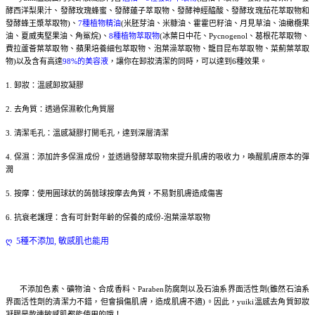
酵西洋梨果汁、發酵玫瑰蜂蜜、發酵蓮子萃取物、發酵神經醯酸、發酵玫瑰茄花萃取物和
發酵蜂王漿萃取物)、
7種植物精油
(米胚芽油、米糠油、霍霍巴籽油、月見草油、油橄欖果
油、夏威夷堅果油、角鯊烷)、
8種植物萃取物
(冰葉日中花、Pycnogenol、葛根花萃取物、
費拉蘆薈葉萃取物、蘋果培養細包萃取物、泡葉澡萃取物、籠目昆布萃取物、菜薊葉萃取
物)以及含有高達
98%的美容液
，讓你在卸妝清潔的同時，可以達到6種效果。
1. 卸妝：溫感卸妝凝膠
2. 去角質：透過保濕軟化角質層
3. 清潔毛孔：溫感凝膠打開毛孔，達到深層清潔
4. 保濕：添加許多保濕成份，並透過發酵萃取物來提升肌膚的吸收力，喚醒肌膚原本的彈
潤
5. 按摩：使用圓球狀的蒟蒻球按摩去角質，不易對肌膚造成傷害
6. 抗衰老護理：含有可針對年齡的保養的成份-泡葉澡萃取物
ღ
5種不添加, 敏感肌也能用
不添加色素、礦物油、合成香料、Paraben防腐劑以及石油系界面活性劑(雖然石油系
界面活性劑的清潔力不錯，但會損傷肌膚，造成肌膚不適)。因此，yuiki溫感去角質卸妝
凝膠是款連敏感肌都能使用的哦！