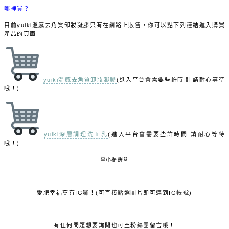
哪裡買？
目前yuiki溫感去角質卸妝凝膠只有在網路上販售，你可以點下列連結進入購買
產品的頁面
yuiki溫感去角質卸妝凝膠
(進入平台會需要些許時間 請耐心等待
哦！)
yuiki深層調理洗面乳
(進入平台會需要些許時間 請耐心等待
哦！)
¤
¤
小提醒
愛肥幸福窩有IG囉！(可直接點選圖片即可連到IG帳號)
有任何問題想要詢問也可至粉絲團留言哦！