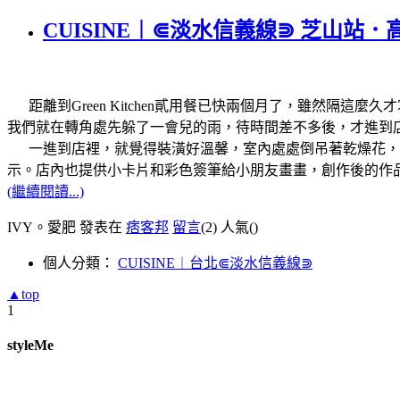
CUISINE︱⋐淡水信義線⋑ 芝山站．高CP
距離到Green Kitchen貳用餐已快兩個月了，雖然隔
我們就在轉角處先躲了一會兒的雨，待時間差不多後，才進到
一進到店裡，就覺得裝潢好溫馨，室內處處倒吊著乾燥花，
示。店內也提供小卡片和彩色簽筆給小朋友畫畫，創作後的作
(繼續閱讀...)
IVY。愛肥 發表在
痞客邦
留言
(2)
人氣(
)
個人分類：
CUISINE︱台北⋐淡水信義線⋑
▲top
1
styleMe