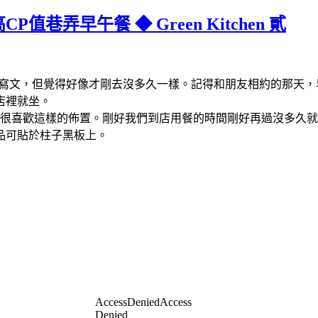
值巷弄早午餐 ◆ Green Kitchen 貳
這麼久才寫文，但覺得好像才剛去沒多久一樣。記得和朋友相約的那
店裡就坐。
很喜歡這樣的佈置。剛好我們到店用餐的時間剛好再過沒多久就
品可貼於柱子黑板上。