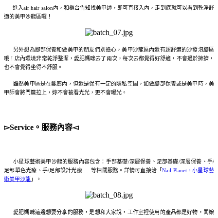
進入air hair salon內，和櫃台告知找美甲師，即可直接入內，走到底就可以看到乾淨舒
適的美甲沙龍區囉！
另外想為腳部保養和做美甲的朋友們別擔心，美甲沙龍區內還有超舒適的沙發泡腳區
哦！店內環境非常乾淨整潔，愛肥媽咪去了兩次，每次去都覺得好舒適，不會過於擁擠，
也不會覺得坐得不舒服。
雖然美甲區是在髮廊內，但還是保有一定的隱私空間，如做腳部保養或是美甲時，美
甲師會將門簾拉上，妳不會被看光光，更不會曝光。
▻Service。服務內容◅
小星球藝術美甲沙龍的服務內容包含：手部基礎/深層保養、足部基礎/深層保養、手/
足部單色光療、手/足部設計光療......等相關服務。詳情可直接洽「
Nail Planet。小星球藝
術美甲沙龍
」。
愛肥媽咪這邊想要分享的服務，是想和大家說，工作室裡使用的產品都是好物，闆娘