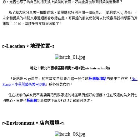
妳，是否也忘了為自己的指尖換上美美的衣裳，好讓全身從頭到腳美美過新年？
為了和大家分享美甲相關資訊，愛肥媽咪特別再開一個新單元「愛肥愛水 ღ漂亮」，
未來和愛美的相關文章通通都會收錄在此，有興趣的朋友們就可以比較容易找相想要的資
訊哦！ 2019，還請多多支持與照顧了！
▻Location。地理位置◅
地址：新北市板橋區陽明街25巷1號(air hair salon內)
「愛肥愛水 ღ漂亮」的首篇文章就要介紹一間位於
板橋新埔站
的美甲工作室「
Nail
Planet。小星球藝術美甲沙龍
」給各位美女們。
住在板橋的美女們不需要再跑到離家遠的地區就有超好的服務，住在較遠的美女們也
別擔心，只要坐
板南線
到新埔站下車步行3-5分鐘即可到達。
▻Environment。店內環境◅