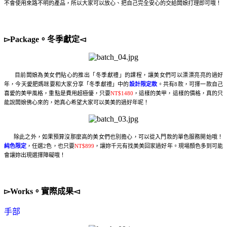
不會使用來路不明的產品，所以大家可以放心、把自己完全安心的交給闆娘打理即可哦！
▻Package。冬季獻定◅
目前闆娘為美女們貼心的推出「冬季獻禮」的課程，讓美女們可以漂漂亮亮的過好
年，今天愛肥媽咪要和大家分享「冬季獻禮」中的
設計限定款
。共有8款，可擇一款自己
喜愛的美甲風格，重點是費用超極優，只要
NT$1480
，這樣的美甲，這樣的價格，真的只
能說闆娘佛心來的，她真心希望大家可以美美的過好年呢！
除此之外，如果預算沒那麼高的美女們也別擔心，可以從入門款的單色服務開始哦！
純色限定
，任選2色，也只要
NT$899
，讓妳千元有找美美回家過好年。現場顏色多到可能
會讓妳出現選擇障礙哦！
▻Works。實際成果◅
手部