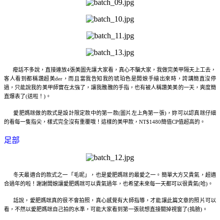
癈話不多說，直接連放4張美圖先讓大家看，真心不騙大家，我做完美甲隔天上工去，
客人看到都稱讚超美der，而且當我告知我的琥珀色是闆娘手繪出來時，誇講簡直沒停
過，只能說我的美甲師實在太強了，讓我醜醜的手指，也有被人稱讚美美的一天，爽度簡
直爆表了(送啦！)。
愛肥媽咪做的款式是設計限定款中的第一款(圖片左上角第一張)，妳可以
認真咪仔細
的看每一隻指尖，樣式完全沒有重覆哦！這樣的美甲款，NT$1480簡值CP值超高的。
足部
冬天最適合的款式之一「毛呢」，也是愛肥媽咪的最愛之一。簡單大方又貴氣，超適
合過年的啦！謝謝闆娘讓愛肥媽咪可以貴氣過年，也希望未來每一天都可以很貴氣(哈)。
話說，愛肥媽咪真的很不會拍照，真心感覺有大師指導，才能讓此篇文章的照片可以
看，不然以愛肥媽咪自己拍的水準，可能大家看到第一張就想直接關掉視窗了(摀臉)。