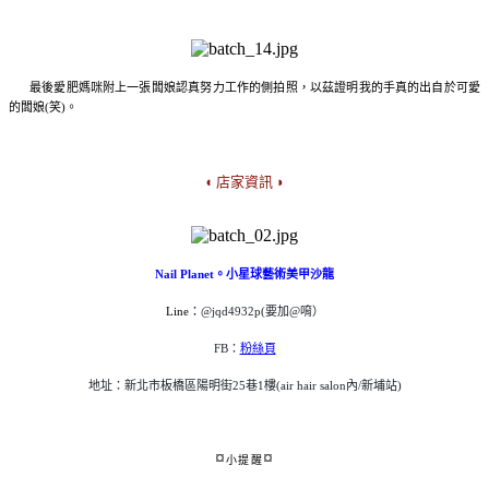
最後愛肥媽咪附上一張闆娘認真努力工作的側拍照，以茲證明我的手真的出自於可愛
的闆娘(笑)。
◖ 店家資訊 ◗
Nail Planet。小星球藝術美甲沙龍
Line：
@jqd4932p(要加@唷）
FB：
粉絲頁
地址：新北市板橋區陽明街25巷1樓(air hair salon內/新埔站)
¤
¤
小提醒