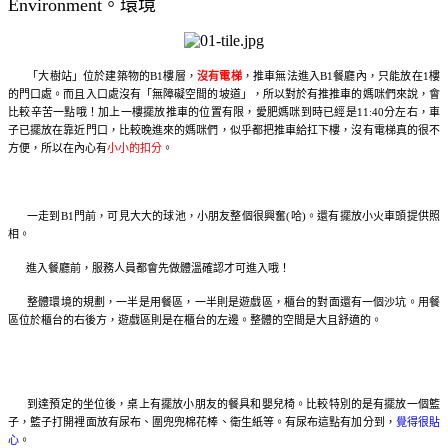
Environment。環境
「大樹站」位於建築物的B1樓層，
沒有電梯
，推車無法進入B1餐廳內，只能放在1樓
的門口處。而且入口處沒有「無障礙空間的坡道」，所以對於有推推車的媽咪們來說，會
比較辛苦一點哦！加上一樓擺放推車的位置有限，愛肥媽咪到時已經是11:40分左右，車
子已擺放在靠近門口，比較晚進來的媽咪們，似乎都把推車給扛下樓，沒有電梯真的很不
方便，所以在內心有
小小的扣分
。
一走到B1門前，可見大大的球池，小朋友整個很興奮(哈)。還有擺放小火車頭提供照
相。
進入餐廳前，服務人員都會先做體溫確認才可進入哦！
整體環境的規劃，一半是用餐區，一半則是遊戲區，櫃台的對面還有一個沙坑。用餐
區位於櫃台的右後方，遊戲區則是在櫃台的左邊。整體的空間是大且舒適的。
到達預定的坐位後，桌上有擺放小朋友的餐具和嬰兒椅。比較特別的是有擺放一個籃
子，籃子打開裡面放有尿布、圍兜兜棉花棒、衛生紙等。有尿布這點有加分到，
覺得很貼
心
。