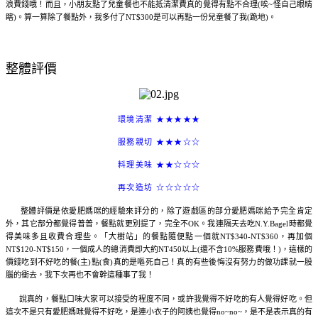
浪費錢哦！而且，小朋友點了兒童餐也不能抵清潔費真的覺得有點不合理(唉~怪自己眼睛
瞎)。算一算除了餐點外，我多付了NT$300是可以再點一份兒童餐了我(跪地)。
整體評價
環境清潔 ★★★★★
服務親切 ★★★☆☆
料理美味 ★★☆☆☆
再次造坊 ☆☆☆☆☆
整體評價是依愛肥媽咪的經驗來評分的，除了遊戲區的部分愛肥媽咪給予完全肯定
外，其它部分都覺得普普，餐點就更別提了，完全不OK。我連隔天去吃N.Y.Bagel時都覺
得美味多且收費合理些。「大樹站」的餐點隨便點一個就NT$340-NT$360，再加個
NT$120-NT$150，一個成人的總消費即大約NT450以上(還不含10%服務費哦！)，這樣的
價錢吃到不好吃的餐(主)點(食)真的是嘔死自己！真的有些後悔沒有努力的做功課就一股
腦的衝去，我下次再也不會幹這種事了我！
說真的，餐點口味大家可以接受的程度不同，或許我覺得不好吃的有人覺得好吃。但
這次不是只有愛肥媽咪覺得不好吃，是連小衣子的阿姨也覺得no~no~，是不是表示真的有