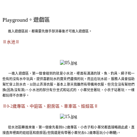
Playground。遊戲區
進入遊戲區前，都需要先做手部消毒後才可進入遊戲區。
Ⅱ水池Ⅱ
一進入遊戲區，第一個會碰到的就是小水池，裡面有滿滿的球、魚、釣具、網子和一
些有的沒有水中玩具，提供喜歡玩水的寶貝們盡情的玩。而且在玩水前，服務人員會協助
幫忙穿上防水衣，以防止弄濕衣服。基本上那天我雖然有帶備用衣服，但完全沒有幫他們
換(因為沒有濕)。小水池的部分有分坐式和站式的，小蓁兒坐著玩，小衣子站著玩，一樣
都玩得不亦樂乎。
Ⅱ0-2歲專區、中庭區、廚房區、車車區、娃娃區Ⅱ
從水池區轉進來後，第一個會先看到0-2歲專區，小衣子和小蓁兒都直接略過此處，直
接直奔裡面的娃娃區和廚房區(但我還是有帶著小蓁兒去0-2歲專區玩小小鞦韆)。