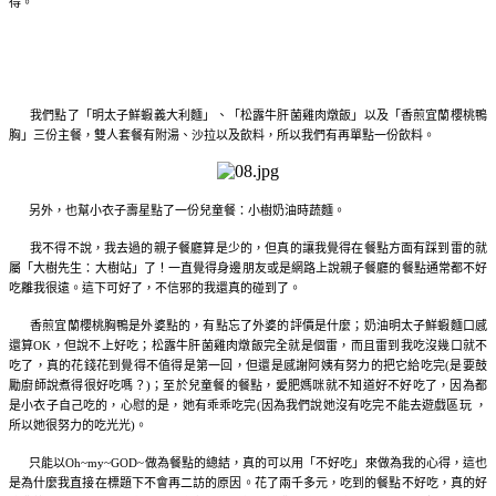
得。
我們點了「明太子鮮蝦義大利麵」、「松露牛肝菌雞肉燉飯」以及「香煎宜蘭櫻桃鴨
胸」三份主餐，雙人套餐有附湯、沙拉以及飲料，所以我們有再單點一份飲料。
另外，也幫小衣子壽星點了一份兒童餐：小樹奶油時蔬麵。
我不得不說，我去過的親子餐廳算是少的，但真的讓我覺得在餐點方面有踩到雷的就
屬「大樹先生：大樹站」了！一直覺得身邊朋友或是網路上說親子餐廳的餐點通常都不好
吃離我很遠。這下可好了，不信邪的我還真的碰到了。
香煎宜蘭櫻桃胸鴨是外婆點的，有點忘了外婆的評價是什麼；奶油明太子鮮蝦麵口感
還算OK，但說不上好吃；松露牛肝菌雞肉燉飯完全就是個雷，而且雷到我吃沒幾口就不
吃了，真的花錢花到覺得不值得是第一回，但還是感謝阿姨有努力的把它給吃完(是要鼓
勵廚師說煮得很好吃嗎？)；至於兒童餐的餐點，愛肥媽咪就不知道好不好吃了，因為都
是小衣子自己吃的，心慰的是，她有乖乖吃完(因為我們說她沒有吃完不能去遊戲區玩 ，
所以她很努力的吃光光)。
只能以Oh~my~GOD~做為餐點的總結，真的可以用「不好吃」來做為我的心得，這也
是為什麼我直接在標題下不會再二訪的原因。花了兩千多元，吃到的餐點不好吃，真的好