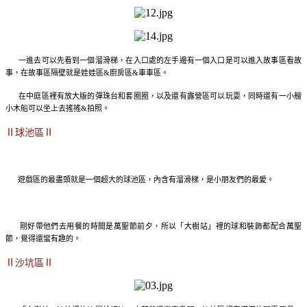
一進去可以先看到一個溜滑梯，在入口處的左手邊有一個入口是可以進入故事區看故
事，在故事區隔壁就是娃娃區&廚房區&車車區。
在中庭區裡有放大版的彈珠台和套圈圈，以及還有露營區可以玩耍，同時還有一小艘
小木船可以坐上去搖搖&拍照。
Ⅱ球池區Ⅱ
遊戲區的最盡頭就是一個超大的球池區，內含有溜滑梯，是小朋友們的最愛。
剛好帶他們去用餐的時間是萬聖節前夕，所以「大樹站」裡的球和裝飾都配合萬聖
節，覺得還蠻有趣的。
Ⅱ沙坑區Ⅱ