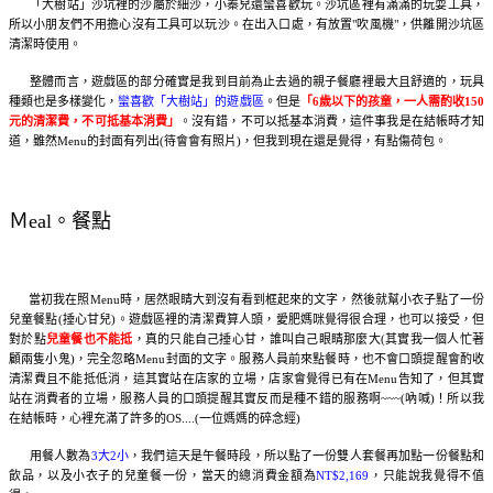
「大樹站」沙坑裡的沙屬於細沙，小蓁兒還蠻喜歡玩。沙坑區裡有滿滿的玩耍工具，
所以小朋友們不用擔心沒有工具可以玩沙。在出入口處，有放置"吹風機"，供離開沙坑區
清潔時使用。
整體而言，遊戲區的部分確實是我到目前為止去過的親子餐廳裡最大且舒適的，玩具
種類也是多樣變化，
蠻喜歡「大樹站」的遊戲區
。但是
「6歲以下的孩童，一人需酌收150
元的清潔費，不可抵基本消費」
。沒有錯，不可以抵基本消費，這件事我是在結帳時才知
道，雖然Menu的封面有列出(待會會有照片)，但我到現在還是覺得，有點傷荷包。
Ｍeal。餐點
當初我在照Menu時，居然眼睛大到沒有看到框起來的文字，然後就幫小衣子點了一份
兒童餐點(捶心甘兒)。遊戲區裡的清潔費算人頭，愛肥媽咪覺得很合理，也可以接受，但
對於點
兒童餐也不能抵
，真的只能自己捶心甘，誰叫自己眼睛那麼大(其實我一個人忙著
顧兩隻小鬼)，完全忽略Menu封面的文字。服務人員前來點餐時，也不會口頭提醒會酌收
清潔費且不能抵低消，這其實站在店家的立場，店家會覺得已有在Menu告知了，但其實
站在消費者的立場，服務人員的口頭提醒其實反而是種不錯的服務啊~~~(吶喊)！所以我
在結帳時，心裡充滿了許多的OS....(一位媽媽的碎念經)
用餐人數為
3大2小
，我們這天是午餐時段，所以點了一份雙人套餐再加點一份餐點和
飲品，以及小衣子的兒童餐一份，當天的總消費金額為
NT$2,169
，只能說我覺得不值