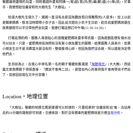
餐廳讓她盡情的玩耍，同時邀請外婆和阿姨一(幫)起(我)共(照)襄(顧)盛(小)舉(孩)。於事
乎，我便想起信義安和的大樹先生「大樹站」。
知道大樹先生很久了，遲遲一直沒有去是因為聽說假日很難預約(人很多)，加上以前
是職業媽媽，根本沒時間帶小衣子去。因此這次趕在小衣子生日前，趁目前愛肥媽咪還在
放育嬰假可以平日帶他們去玩耍，我便打電話預訂中午場(11:30-14:30)。
打電話預約時，服務人員很貼心的提醒愛肥媽咪要多帶衣服，因為遊戲區裡有個水池
可以玩水。只是，愛肥媽咪有詢問有沒有幫小朋友慶生的服務，結果服務人員表示，如果
小朋友生日不是消費當天是沒有的，整個覺得心碎，但因為我們沒去過，所以還是決定帶
他們去。
至目前為止，在我心中排名第一名的親子餐廳依舊還是「
淘憩時光
」(大大推)，而這
篇文章我標題下得很直接，「應該不會再二訪」，是發自內心的覺得我不會再帶孩子們去
了，其原因就寫在文中分享囉！
Location。地理位置
「大樹站」餐廳的地理位置是捷運可以到達的，只要搭車到"信義安和站"後，出站再
走約10分鐘的路程即可到達。交通來說，對於沒有開車的愛肥媽咪是方便且
加分的
。