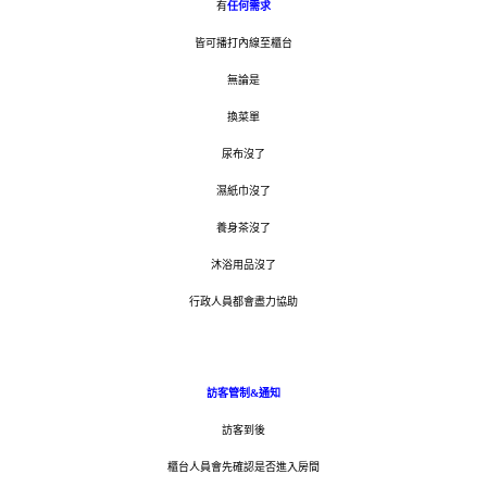
有
任何需求
皆可播打內線至櫃台
無論是
換菜單
尿布沒了
濕紙巾沒了
養身茶沒了
沐浴用品沒了
行政人員都會盡力協助
訪客管制&通知
訪客到後
櫃台人員會先確認是否進入房間