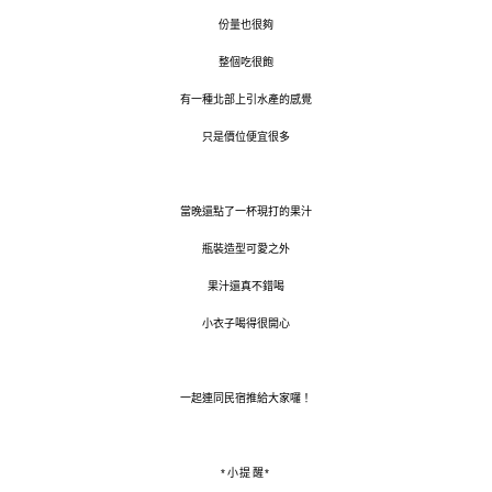
份量也很夠
整個吃很飽
有一種北部上引水產的感覺
只是價位便宜很多
當晚還點了一杯現打的果汁
瓶裝造型可愛之外
果汁還真不錯喝
小衣子喝得很開心
一起連同民宿推給大家囉！
*小提醒*