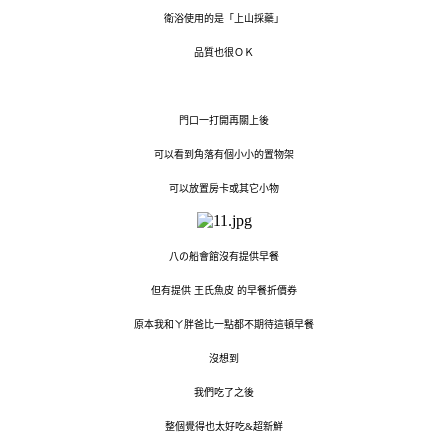
衛浴使用的是「上山採藥」
品質也很ＯＫ
門口一打開再關上後
可以看到角落有個小小的置物架
可以放置房卡或其它小物
の
八
船會館沒有提供早餐
但有提供 王氏魚皮 的早餐折價券
原本我和ㄚ胖爸比一點都不期待這頓早餐
沒想到
我們吃了之後
整個覺得也太好吃&超新鮮