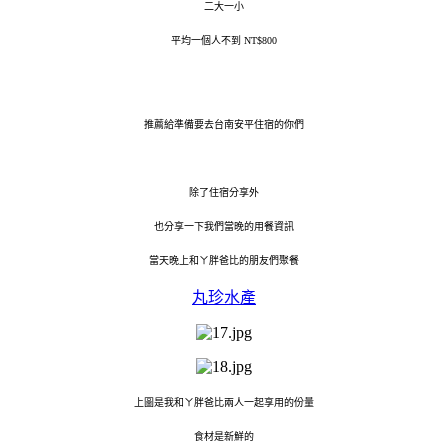
二大一小
平均一個人不到 NT$800
推薦給準備要去台南安平住宿的你們
除了住宿分享外
也分享一下我們當晚的用餐資訊
當天晚上和ㄚ胖爸比的朋友們聚餐
丸珍水產
上圖是我和ㄚ胖爸比兩人一起享用的份量
食材是新鮮的