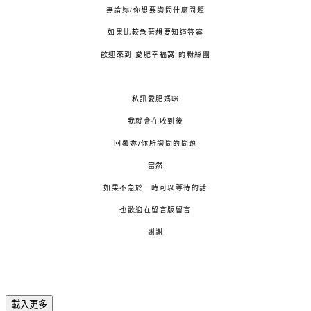
無論妳/你想要詢問什麼問題
如果比較急著想要知道答案
歡迎來到 愛肥幸福窩 的粉絲團
私訊愛肥媽咪
我就會在收到後
回覆妳/你所詢問的問題
當然
如果不急於一時可以等待的話
也歡迎在留言版留言
謝謝
載入更多