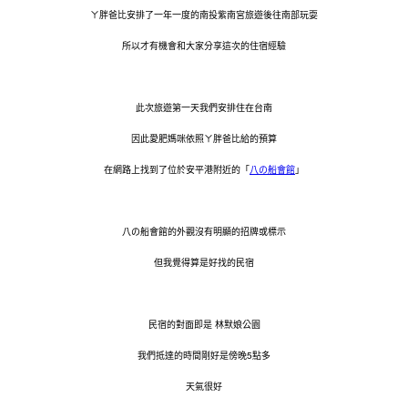
ㄚ胖爸比安排了一年一度的南投紫南宮旅遊後往南部玩耍
所以才有機會和大家分享這次的住宿經驗
此次旅遊第一天我們安排住在台南
因此愛肥媽咪依照ㄚ胖爸比給的預算
在網路上找到了位於安平港附近的「
八の船會館
」
八の船會館的外觀沒有明顯的招牌或標示
但我覺得算是好找的民宿
民宿的對面即是 林默娘公園
我們抵達的時間剛好是傍晚5點多
天氣很好