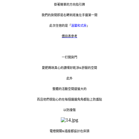
掛著簡單的方向指引牌
我們的房間即是右轉到底後左手邊第一間
此次住宿的是「
溫馨和式房
」
價目表參考
一打開房門
愛肥媽咪真心的讚嘆好乾淨&舒服的空間
此外
整體的活動空間還蠻大的
而且他們很貼心的在每個邊邊角角都貼上防護貼
以防撞傷
電燈開關&插座都設計在床頭