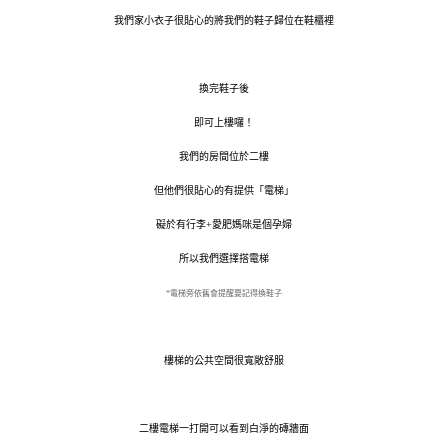
我們家小衣子很貼心的將我們的鞋子歸位在鞋櫃裡
換完鞋子後
即可上樓囉！
我們的房間位於二樓
但他們很貼心的有提供「電梯」
礙於有行李+愛肥媽咪是個孕婦
所以我們選擇搭電梯
*電梯旁依舊會提醒要記得換鞋子
樓梯的公共空間很寬敞舒服
二樓電梯一打開可以看到白淨的磚牆面