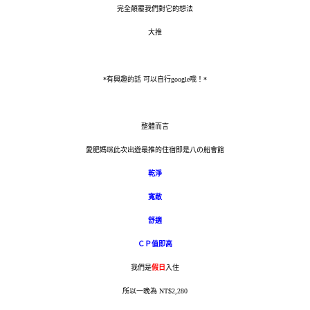
完全顛覆我們對它的想法
大推
*有興趣的話 可以自行google哦！*
整體而言
の
愛肥媽咪此次出遊最推的住宿即是八
船會館
乾淨
寬敞
舒適
ＣＰ值即高
我們是
假日
入住
所以一晚為 NT$2,280