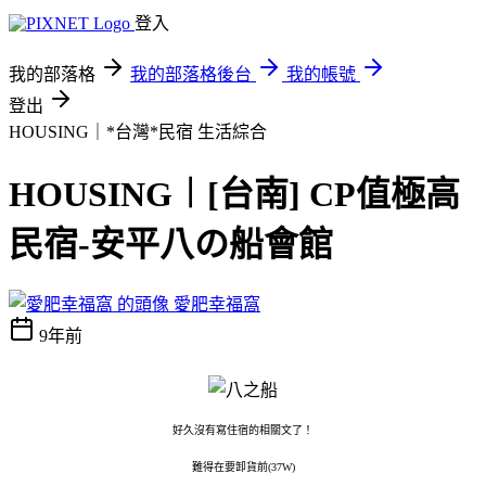
登入
我的部落格
我的部落格後台
我的帳號
登出
HOUSING｜*台灣*民宿
生活綜合
HOUSING︱[台南] CP值極高
民宿-安平八の船會館
愛肥幸福窩
9年前
好久沒有寫住宿的相關文了！
難得在要卸貨前(37W)