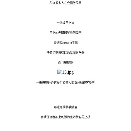
所以很多人在公園放風爭
一抵達民宿後
民宿的老闆即幫我們開門
並辦理check-in手績
整體民宿接待區的氛圍很舒服
而且很乾淨
一樓接待區亦有提供旅遊相關資訊給遊客參考
辦理完相關手績後
會請住宿者換上乾淨的室內脫鞋再上樓