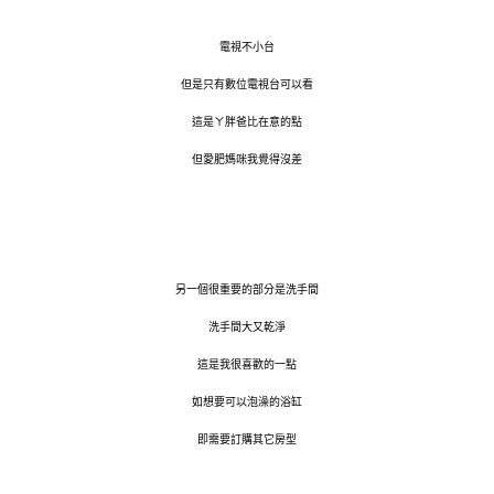
電視不小台
但是只有數位電視台可以看
這是ㄚ胖爸比在意的點
但愛肥媽咪我覺得沒差
另一個很重要的部分是洗手間
洗手間大又乾淨
這是我很喜歡的一點
如想要可以泡澡的浴缸
即需要訂購其它房型