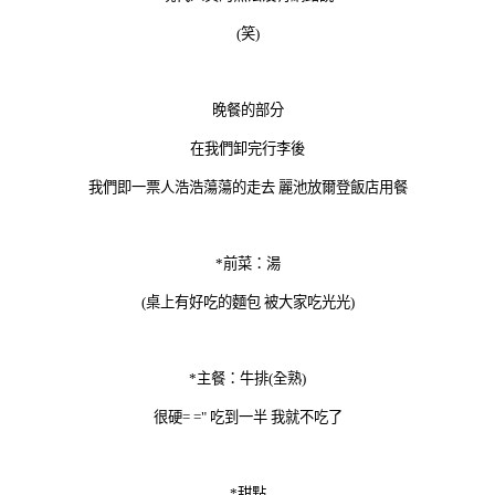
(笑)
晚餐的部分
在我們卸完行李後
我們即一票人浩浩蕩蕩的走去 麗池放爾登飯店用餐
*前菜：湯
(桌上有好吃的麵包 被大家吃光光)
*主餐：牛排(全熟)
很硬= =" 吃到一半 我就不吃了
*甜點