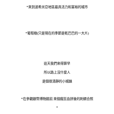
*來到波希米亞地區最具活力和富裕的城市
*葡萄樹(只是現在的季節是乾巴巴的一大片)
這天我們來得算早
所以路上沒什麼人
是個很清靜的小城鎮
*在參觀銀幣博物館前 來個瘋狂血拼後的刺蝟合照
*