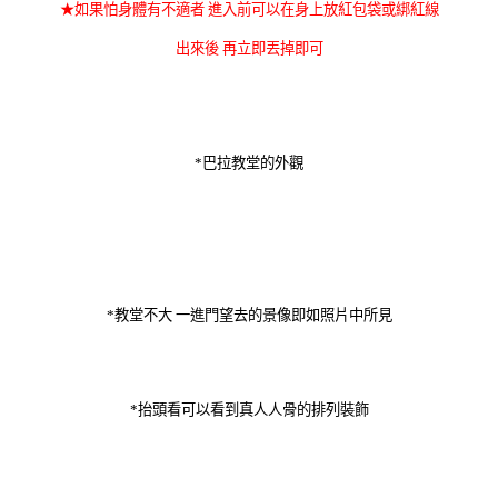
★如果怕身體有不適者 進入前可以在身上放紅包袋或綁紅線
出來後 再立即丟掉即可
*巴拉教堂的外觀
*教堂不大 一進門望去的景像即如照片中所見
*抬頭看可以看到真人人骨的排列裝飾