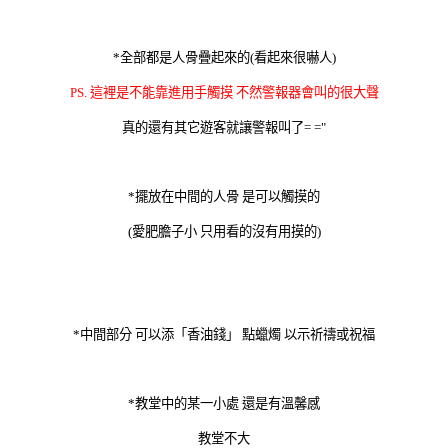
*全部都是人骨疊起來的(看起來很嚇人)
PS. 這裡是不能靠進用手觸摸 不然警報器會叫的很大聲
真的還有其它遊客就讓警報叫了= ="
*擺放在中間的人骨 是可以觸摸的
(愛肥膽子小 只用看的沒有用摸的)
*中間部分 可以添「香油錢」 點蠟燭 以示祈禱或祝福
*教堂中的某一小處 還是有溫馨感
教堂不大