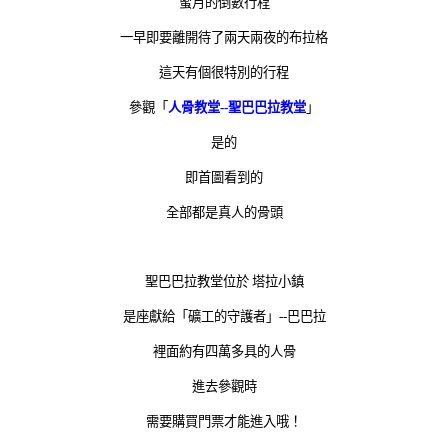
蜜月的倒數行程
一早即要離開待了兩天兩夜的布拉格
這天有個很特別的行程
參觀「
人骨教堂--聖巴巴拉教堂
」
是的
即首圖看到的
全部都是真人的骨頭
聖巴巴拉教堂位於 塔拉小鎮
是座獻給「礦工的守護者」--巴巴拉
裡面約有四萬多具的人骨
進去參觀時
需要購買門票才能進入哦！