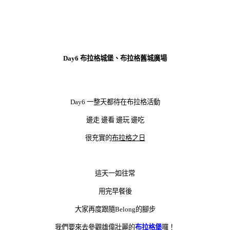
Day6 布拉格城堡、布拉格舊城廣場
Day6 一整天都待在布拉格活動
邊走 邊看 邊玩 邊吃
很充實的
布拉格之日
這天一如往常
用完早餐後
大家再度跟隨Belong的腳步
我們要來去參觀雄偉壯麗的
布拉
格堡
囉！