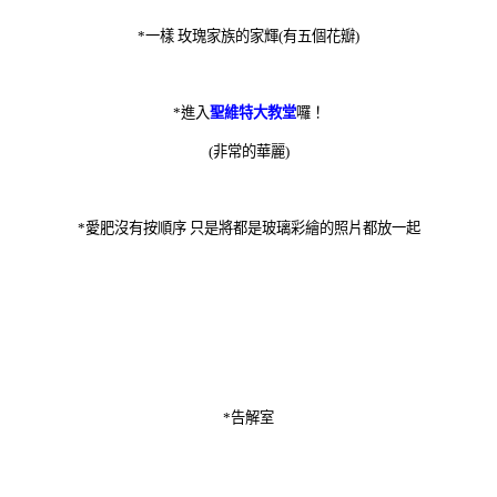
*一樣 玫瑰家族的家輝(有五個花瓣)
*進入
聖維特大教堂
囉！
(非常的華麗)
*愛肥沒有按順序 只是將都是玻璃彩繪的照片都放一起
*告解室