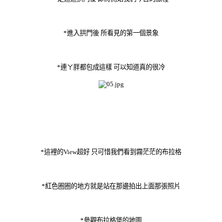
*進入拱門後 所看見的第一個景象
*連ㄚ胖都包成這樣 可以知道真的很冷
*這裡的View超好 只可惜我們看到霧茫茫的布拉格
*紅色圈圈的地方就是站在那邊拍出上面那張照片
*參觀布拉格堡的地圖