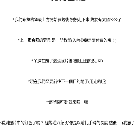
*我們布拉格堡最上方開始參觀後 慢慢走下來 終於有太陽公公了
*上一張合照的背景 是一間教堂(
入內參觀是要付費的哦！)
*ㄚ胖在照了這張照片後 被阻止照相兒 XD
*現在我們又要前往下一個目的地了(用走的哦)
*覺得很可愛 就來照一張
*看到照片中的紅色了嗎？ 經導遊介紹 好像是以前比手臂的長度 然後......(我忘