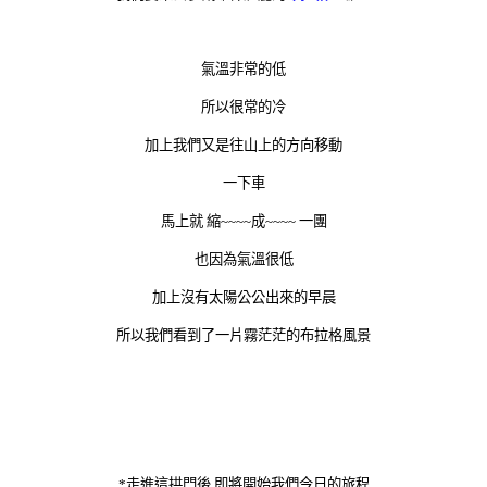
氣溫非常的低
所以很常的冷
加上我們又是往山上的方向移動
一下車
馬上就 縮~~~~成~~~~ 一團
也因為氣溫很低
加上沒有太陽公公出來的早晨
所以我們看到了一片霧茫茫的布拉格風景
*走進這拱門後
即將開始我們今日的旅程