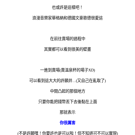
也或許是這樣吧！
浪漫音樂家華格納和德國文豪歌德很愛這
在前往賣場的過程中
其實都可以看到很美的壁畫
一進到賣場(賣溫泉杯的場子XD)
可以看到這大大的許願井....(又自己在亂取了)
中間凸起的那個地方
只要你能把錢幣丟下去後黏在上面
那就表示
你很厲害
(不是許願嘿！你要許也是可以啦！但不知道可不可以實現)