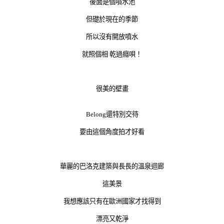
後面是個噴水池
但礎於現在的季節
所以沒有開放噴水
就照個相 乾過癮唄！
很美的壁畫
Belong還特別交待
要由這個角度拍才好看
華麗的巴洛克建築與長長的溫泉迴廊
這美景
我想應該只有在歐洲國家才找得到
漂亮又乾淨