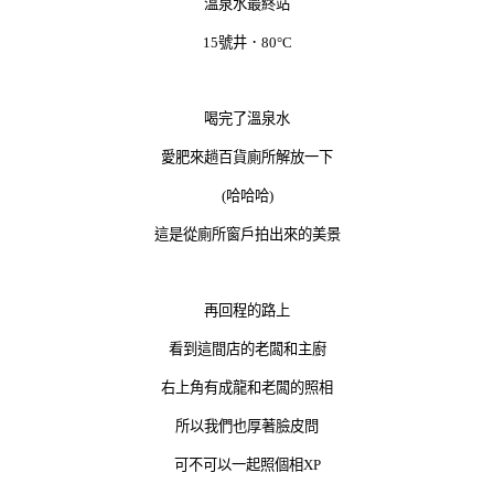
溫泉水最終站
15號井．80°C
喝完了溫泉水
愛肥來趟百貨廁所解放一下
(哈哈哈)
這是從廁所窗戶拍出來的美景
再回程的路上
看到這間店的老闆和主廚
右上角有成龍和老闆的照相
所以我們也厚著臉皮問
可不可以一起照個相XP