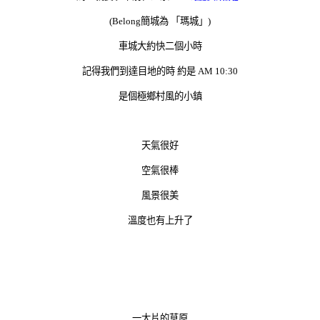
(Belong簡城為 「瑪城」)
車城大約快二個小時
記得我們到達目地的時 約是 AM 10:30
是個極鄉村風的小鎮
天氣很好
空氣很棒
風景很美
溫度也有上升了
一大片的草原