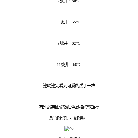
7號井．60°C
8號井．65°C
9號井．62°C
11號井．60°C
邊喝邊完看到可愛的房子一枚
有別於英國倫敦紅色風格的電話亭
黃色的也挺可愛的嘛！