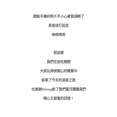
甜點手機的照片不小心被我誤刪了
真是該打屁屁
嗚嗚嗚嗚
就這樣
我們在這吃飽飽
大家玩得很開心的晚餐中
結束了今天的溫泉之旅
也謝謝Belong給了我們蜜月團團員們
開心又甜蜜的回憶！