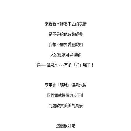
來看看ㄚ胖喝下去的表情
是不是給他有夠經典
我想不需要愛肥說明
大家應該可以理解
這~~~溫泉水~~~有多「好」喝了！
享用完「瑪城」溫泉水後
我們倆就慢慢散步下山
到處欣賞美美的風景
這個很好吃