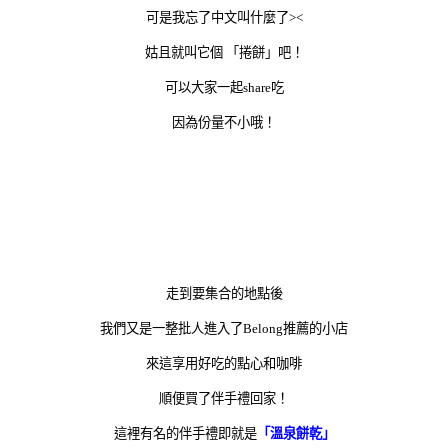
可是我忘了中文叫什麼了><
姑且就叫它個 「捲餅」吧！
可以大家一起share吃
因為份量不小哦！
走到要集合的地點後
我們又是一整批人進入了Belong推薦的小店
來這享用好吃的點心和咖啡
順便買了伴手禮回家！
這裡有名的伴手禮即就是
「溫泉餅乾」