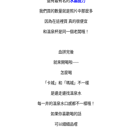
還有最有名的
水晶搓刀
我們買的數量就是照片中那麼多
因為在這裡買 真的很便宜
和溫泉杯是同一個老闆哦！
血拼完後
就來開喝啦~~~
怎麼喝
「卡城」和「瑪城」不一樣
是邊走邊找溫泉水
每一井的溫泉水口感都不一樣哦！
如果你喜歡喝的話
可以細細品嚐