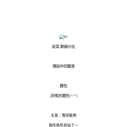
前菜-鮮蝦沙拉
傳說中的麵湯
麵包
(好乾的麵包= =")
主菜：香煎鮭魚
我吃魚吃到怕了><