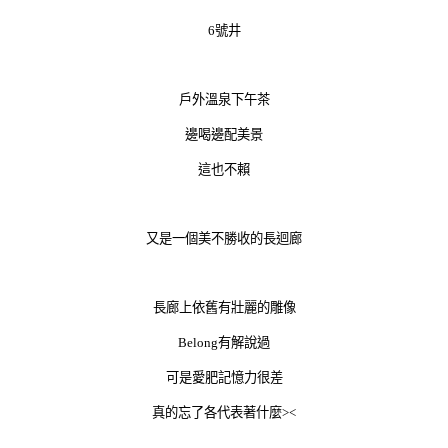
6號井
戶外溫泉下午茶
邊喝邊配美景
這也不賴
又是一個美不勝收的長迴廊
長廊上依舊有壯麗的雕像
Belong有解說過
可是愛肥記憶力很差
真的忘了各代表著什麼><