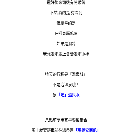
還好後來司機有開暖氣
不然 真的是 有冷到
但慶幸的是
在捷克屬乾冷
如果是濕冷
我想愛肥馬上會變愛肥冰棒
這天的行程是
「溫泉城」
不是泡溫泉哦！
是
「喝」
溫泉水
八點前享用完早餐後集合
馬上就要驅車前往溫泉區
「瑪麗安斯凱」