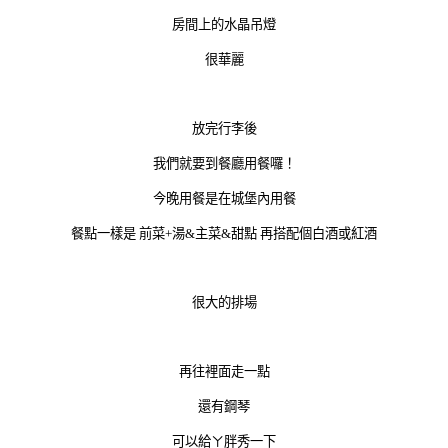
房間上的水晶吊燈
很華麗
放完行李後
我們就要到餐廳用餐囉！
今晚用餐是在城堡內用餐
餐點一樣是 前菜+湯&主菜&甜點 再搭配個白酒或紅酒
很大的排場
再往裡面走一點
還有鋼琴
可以給ㄚ胖秀一下