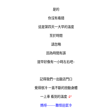
是的
你沒有看錯
這是第四天一大早的溫度
至於時間
請忽略
因為時間有誤
提早好像有一小時左右吧~
記得我們一出飯店門口
覺得很冷 一直不斷的扭動身體
一上車 看到的溫度
-2°
媽呀~~~~~難怪這麼冷