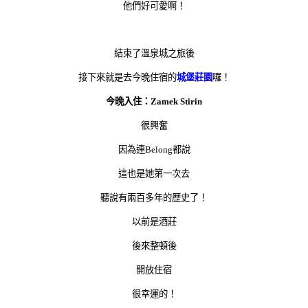
他們好可愛啊！
結束了溫泉城之旅後
接下來就是去今晚住宿的
城堡莊園
囉！
今晚入住：Zamek Stirin
很興奮
因為連Belong都說
這也是她第一次去
聽說有兩百多年的歷史了！
以前是酒莊
後來整頓後
開放住宿
很幸運的！