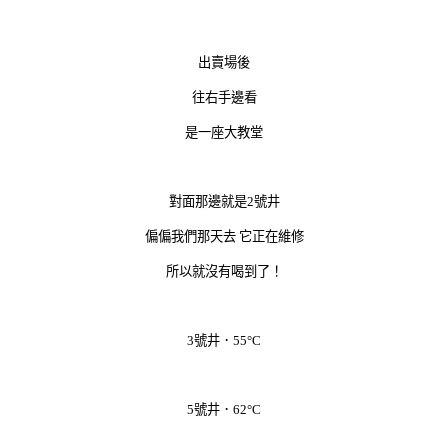
出賣場後
往右手邊看
是一座大教堂
對面那邊就是2號井
偏偏我們那天去 它正在維修
所以就沒有喝到了！
3號井．
55°C
5號井．
62°C