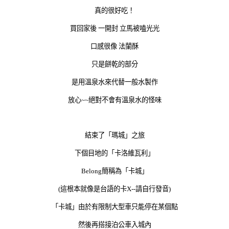
真的很好吃！
買回家後 一開封 立馬被嗑光光
口感很像 法蘭酥
只是餅乾的部分
是用溫泉水來代替一般水製作
放心~~絕對不會有溫泉水的怪味
結束了「瑪城」之旅
下個目地的「卡洛維瓦利」
Belong簡稱為「卡城」
(這根本就像是台語的卡X--請自行發音)
「卡城」由於有限制大型車只能停在某個點
然後再搭接泊公車入城內