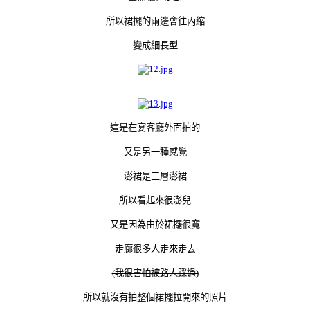
所以裙擺的兩邊會往內縮
變成細長型
這是在宴客廳外面拍的
又是另一種感覺
澎裙是三層澎裙
所以看起來很澎兒
又是因為由於裙擺很寬
走廊很多人走來走去
(我很害怕被路人踩過)
所以就沒有拍整個裙擺拉開來的照片