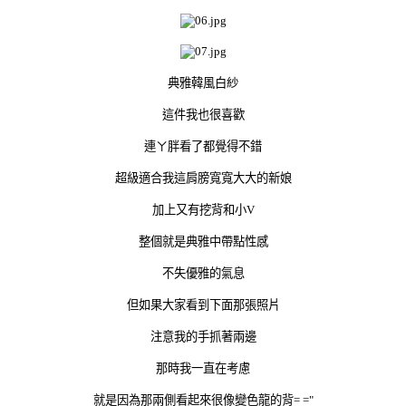
典雅韓風白紗
這件我也很喜歡
連ㄚ胖看了都覺得不錯
超級適合我這肩膀寬寬大大的新娘
加上又有挖背和小V
整個就是典雅中帶點性感
不失優雅的氣息
但如果大家看到下面那張照片
注意我的手抓著兩邊
那時我一直在考慮
就是因為那兩側看起來很像變色龍的背= ="