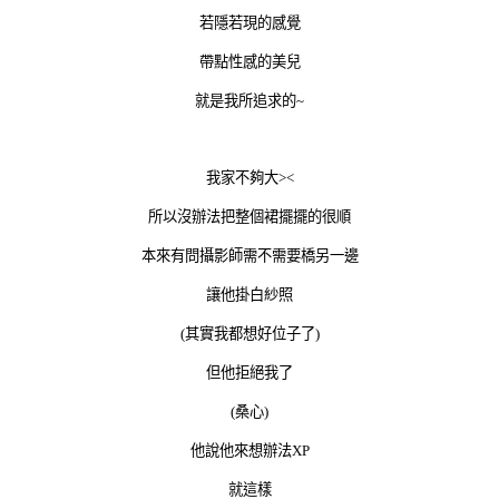
若隱若現的感覺
帶點性感的美兒
就是我所追求的~
我家不夠大><
所以沒辦法把整個裙擺擺的很順
本來有問攝影師需不需要橋另一邊
讓他掛白紗照
(其實我都想好位子了)
但他拒絕我了
(桑心)
他說他來想辦法XP
就這樣