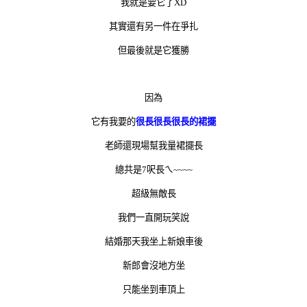
我就是要它了XD
其實還有另一件在爭扎
但最後就是它獲勝
因為
它有我要的
很長很長很長的裙擺
老師還現場幫我量裙擺長
總共是7呎長ㄟ~~~~
超級無敵長
我們一直開玩笑說
結婚那天我坐上新娘車後
新郎會沒地方坐
只能坐到車頂上