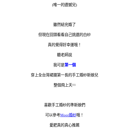
(唯一的遺憾兒)
雖然結完婚了
但現在回頭看看自己挑選的白紗
真的覺得好幸運哦！
聽老師說
我可是
第一個
穿上全台灣裙擺第一長的手工婚紗新娘兒
整個飛上天^^
喜歡手工婚紗的準新娘們
可以參考
Mooi婚紗
哦！
愛肥真的真心推薦