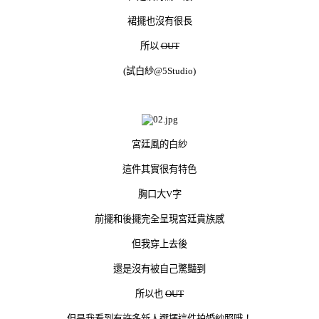
裙擺也沒有很長
所以
OUT
(試白紗@5Studio)
宮廷風的白紗
這件其實很有特色
胸口大V字
前擺和後擺完全呈現宮廷貴族感
但我穿上去後
還是沒有被自己驚豔到
所以也
OUT
但是我看到有許多新人選擇這件拍婚紗照哦！