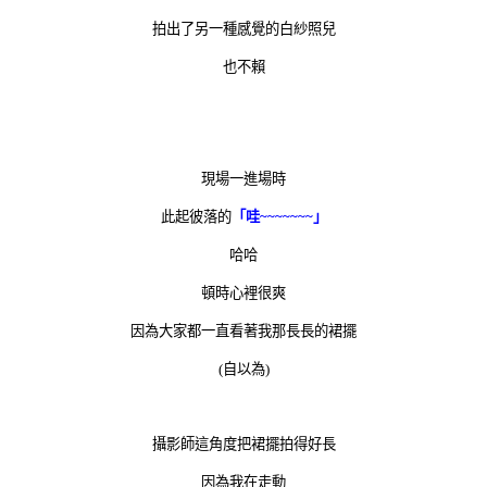
拍出了另一種感覺的白紗照兒
也不賴
現場一進場時
此起彼落的
「哇~~~~~~~」
哈哈
頓時心裡很爽
因為大家都一直看著我那長長的裙擺
(自以為
)
攝影師這角度把裙擺拍得好長
因為我在走動