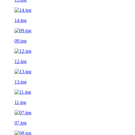
14.jpg
09.jpg
12.jpg
13.jpg
11.jpg
07.jpg