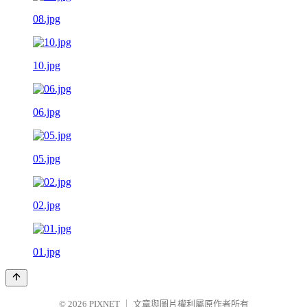
08.jpg
10.jpg
06.jpg
05.jpg
02.jpg
01.jpg
© 2026
PIXNET
｜
文章與圖片權利屬原作者所有